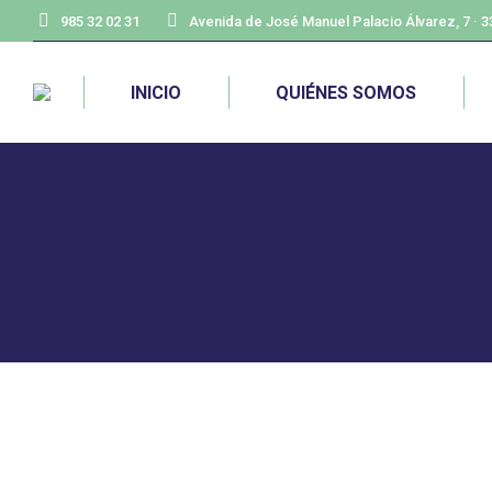
985 32 02 31
Avenida de José Manuel Palacio Álvarez, 7 · 
INICIO
QUIÉNES SOMOS