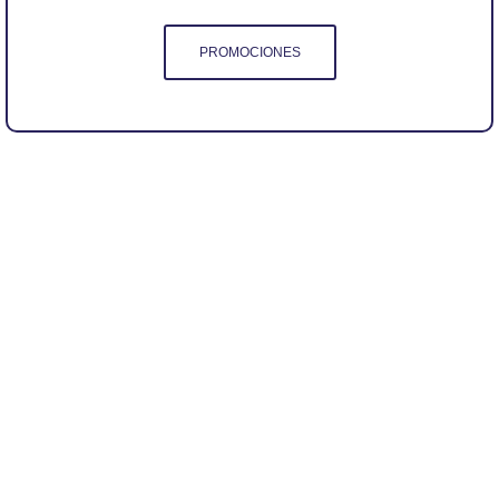
PROMOCIONES
Queremos ser tu clínica
dental en Gijón