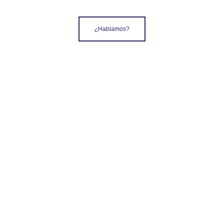
¿Hablamos?
Dirección
:
Avenida de José Manuel Palacio Álvarez, 7
Gijón, Asturias
____________________
Contacto
:
98 532 02 31
info@clinicadentalbucodent.com