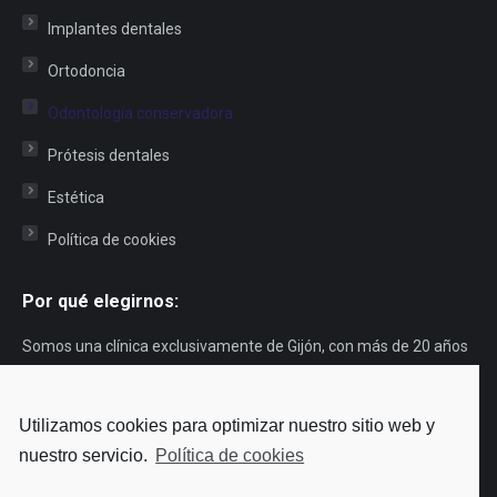
Implantes dentales
Ortodoncia
Odontología conservadora
Prótesis dentales
Estética
Política de cookies
Por qué elegirnos:
Somos una clínica exclusivamente de Gijón, con más de 20 años
de experiencia. Años en los que hemos ayudado a muchos
gijoneses a cuidar su sonrisa. Nuestro lema es “tu dentista de
Utilizamos cookies para optimizar nuestro sitio web y
siempre”, porque siempre te atenderá el mismo profesional. ¿Te
nuestro servicio.
Política de cookies
apetece
conocernos
?