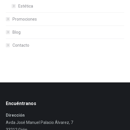
Estética
Promociones
Blog
Contacto
Encuéntranos
Dirección
Avda José Manuel Palacio Álvarez, 7
33212 Gijón