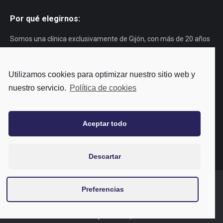
Por qué elegirnos:
Somos una clínica exclusivamente de Gijón, con más de 20 años
de experiencia. Años en los que hemos ayudado a muchos
gijoneses a cuidar su sonrisa. Nuestro lema es “tu dentista de
Utilizamos cookies para optimizar nuestro sitio web y
siempre”, porque siempre te atenderá el mismo profesional. ¿Te
nuestro servicio.
Política de cookies
apetece
conocernos
?
Tu dentista de siempre
Aceptar todo
Descartar
Preferencias
Política de privacidad
|
Cookies