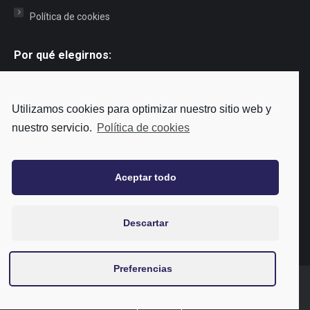
Política de cookies
Por qué elegirnos:
Somos una clínica exclusivamente de Gijón, con más de 20 años
de experiencia. Años en los que hemos ayudado a muchos
Utilizamos cookies para optimizar nuestro sitio web y
gijoneses a cuidar su sonrisa. Nuestro lema es “tu dentista de
nuestro servicio.
Política de cookies
siempre”, porque siempre te atenderá el mismo profesional. ¿Te
apetece
conocernos
?
Aceptar todo
Tu dentista de siempre
Descartar
Preferencias
Política de privacidad
|
Cookies